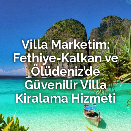
Villa Marketim:
Fethiye-Kalkan ve
Ölüdeniz’de
Güvenilir Villa
Kiralama Hizmeti