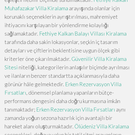
Muhafazakar Villa Kiralama
arayışında olanlar için
korunaklı seçeneklerin ayrıştırılması, mahremiyet
ihtiyacını karşılayan bir yönlendirme kolaylığı
sağlamaktadır.
Fethiye Kalkan Balayı Villası Kiralama
tarafında daha sakin lokasyonlar, seçkin iç tasarım
detayları ve çiftlerin beklentisine uygun ölçek gibi
kriterler öne çıkarılmaktadır.
Güvenilir Villa Kiralama
Sitesi
niteliği, kategorilerin anlaşılır biçimde ayrılması
ve ilanların benzer standartta açıklanmasıyla daha
görünür hâle gelmektedir.
Erken Rezervasyon Villa
Fırsatları
, dönemsel planlama yapanların bütçe-
performans dengesini daha doğru kurmasına imkân
tanımaktadır;
Erken Rezervasyon Villa Fırsatları
aynı
zamanda yoğun sezona hazırlık için avantajlı bir
hareket alanı oluşturmaktadır.
Ölüdeniz Villa Kiralama
seçenekleri, doğaya yakın bir tatil ritmi arayanların