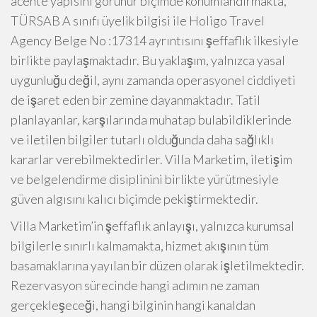
acente yapısını görünür biçimde konumlandırmakta,
TÜRSAB A sınıfı üyelik bilgisi ile Holigo Travel
Agency Belge No :17314 ayrıntısını şeffaflık ilkesiyle
birlikte paylaşmaktadır. Bu yaklaşım, yalnızca yasal
uygunluğu değil, aynı zamanda operasyonel ciddiyeti
de işaret eden bir zemine dayanmaktadır. Tatil
planlayanlar, karşılarında muhatap bulabildiklerinde
ve iletilen bilgiler tutarlı olduğunda daha sağlıklı
kararlar verebilmektedirler. Villa Marketim, iletişim
ve belgelendirme disiplinini birlikte yürütmesiyle
güven algısını kalıcı biçimde pekiştirmektedir.
Villa Marketim’in şeffaflık anlayışı, yalnızca kurumsal
bilgilerle sınırlı kalmamakta, hizmet akışının tüm
basamaklarına yayılan bir düzen olarak işletilmektedir.
Rezervasyon sürecinde hangi adımın ne zaman
gerçekleşeceği, hangi bilginin hangi kanaldan