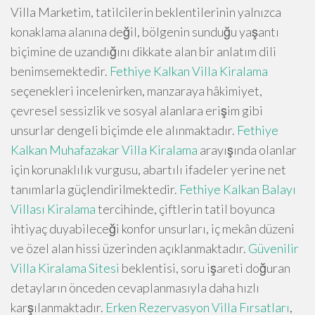
Villa Marketim, tatilcilerin beklentilerinin yalnızca
konaklama alanına değil, bölgenin sunduğu yaşantı
biçimine de uzandığını dikkate alan bir anlatım dili
benimsemektedir.
Fethiye Kalkan Villa Kiralama
seçenekleri incelenirken, manzaraya hâkimiyet,
çevresel sessizlik ve sosyal alanlara erişim gibi
unsurlar dengeli biçimde ele alınmaktadır.
Fethiye
Kalkan Muhafazakar Villa Kiralama
arayışında olanlar
için korunaklılık vurgusu, abartılı ifadeler yerine net
tanımlarla güçlendirilmektedir.
Fethiye Kalkan Balayı
Villası Kiralama
tercihinde, çiftlerin tatil boyunca
ihtiyaç duyabileceği konfor unsurları, iç mekân düzeni
ve özel alan hissi üzerinden açıklanmaktadır.
Güvenilir
Villa Kiralama Sitesi
beklentisi, soru işareti doğuran
detayların önceden cevaplanmasıyla daha hızlı
karşılanmaktadır.
Erken Rezervasyon Villa Fırsatları
,