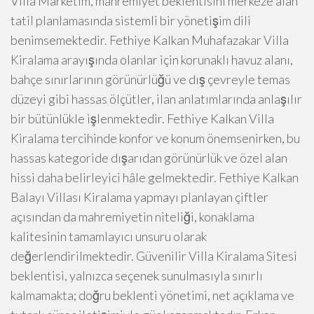
Villa Marketim, mahremiyet beklentisini merkeze alan
tatil planlamasında sistemli bir yönetişim dili
benimsemektedir. Fethiye Kalkan Muhafazakar Villa
Kiralama arayışında olanlar için korunaklı havuz alanı,
bahçe sınırlarının görünürlüğü ve dış çevreyle temas
düzeyi gibi hassas ölçütler, ilan anlatımlarında anlaşılır
bir bütünlükle işlenmektedir. Fethiye Kalkan Villa
Kiralama tercihinde konfor ve konum önemsenirken, bu
hassas kategoride dışarıdan görünürlük ve özel alan
hissi daha belirleyici hâle gelmektedir. Fethiye Kalkan
Balayı Villası Kiralama yapmayı planlayan çiftler
açısından da mahremiyetin niteliği, konaklama
kalitesinin tamamlayıcı unsuru olarak
değerlendirilmektedir. Güvenilir Villa Kiralama Sitesi
beklentisi, yalnızca seçenek sunulmasıyla sınırlı
kalmamakta; doğru beklenti yönetimi, net açıklama ve