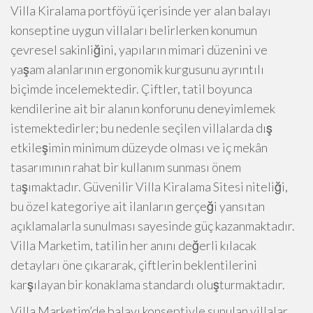
Villa Kiralama portföyü içerisinde yer alan balayı
konseptine uygun villaları belirlerken konumun
çevresel sakinliğini, yapıların mimari düzenini ve
yaşam alanlarının ergonomik kurgusunu ayrıntılı
biçimde incelemektedir. Çiftler, tatil boyunca
kendilerine ait bir alanın konforunu deneyimlemek
istemektedirler; bu nedenle seçilen villalarda dış
etkileşimin minimum düzeyde olması ve iç mekân
tasarımının rahat bir kullanım sunması önem
taşımaktadır. Güvenilir Villa Kiralama Sitesi niteliği,
bu özel kategoriye ait ilanların gerçeği yansıtan
açıklamalarla sunulması sayesinde güç kazanmaktadır.
Villa Marketim, tatilin her anını değerli kılacak
detayları öne çıkararak, çiftlerin beklentilerini
karşılayan bir konaklama standardı oluşturmaktadır.
Villa Marketim’de balayı konseptiyle sunulan villalar,